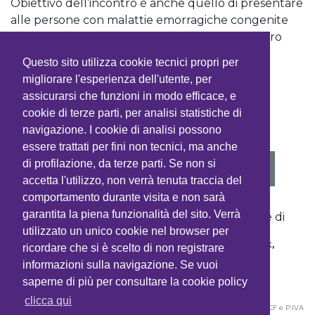
Obiettivo dell’incontro è anche quello di presentare
alle persone con malattie emorragiche congenite
ed alle loro famiglie lo stato dell’arte ed il futuro
della terapia delle MEC e di discutere
Questo sito utilizza cookie tecnici propri per
l’avanzamento scientifico e tecnologico.
migliorare l'esperienza dell'utente, per
assicurarsi che funzioni in modo efficace, e
cookie di terze parti, per analisi statistiche di
navigazione. I cookie di analisi possono
essere trattati per fini non tecnici, ma anche
di profilazione, da terze parti. Se non si
VEDI PROGRAMMA
accetta l'utilizzo, non verrà tenuta traccia del
comportamento durante visita e non sarà
garantita la piena funzionalità del sito. Verrà
Con la sponsorizzazione non condizionante di
utilizzato un unico cookie nel browser per
ricordare che si è scelto di non registrare
informazioni sulla navigazione. Se vuoi
saperne di più per consultare la cookie policy
clicca qui
©2026
CTP Srl
- Società unipersonale - Corso Sempione 44 - 20154 Milano • CF e P.IVA