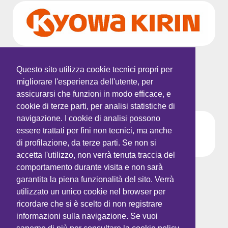
Questo sito utilizza cookie tecnici propri per
migliorare l'esperienza dell'utente, per
PROVIDER
assicurarsi che funzioni in modo efficace, e
cookie di terze parti, per analisi statistiche di
navigazione. I cookie di analisi possono
essere trattati per fini non tecnici, ma anche
di profilazione, da terze parti. Se non si
accetta l'utilizzo, non verrà tenuta traccia del
Tel:
+39 02.36520459
comportamento durante visita e non sarà
Fax:
+39 02.36520459
garantita la piena funzionalità del sito. Verrà
Site:
www.ctpeople.it
utilizzato un unico cookie nel browser per
ricordare che si è scelto di non registrare
Email:
eventi@ctpeople.it
informazioni sulla navigazione. Se vuoi
LinkedIn:
CTP srl