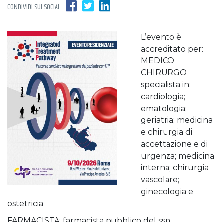
CONDIVIDI SUI SOCIAL
L’evento è
accreditato per:
MEDICO
CHIRURGO
specialista in:
cardiologia;
ematologia;
geriatria; medicina
e chirurgia di
accettazione e di
urgenza; medicina
interna; chirurgia
vascolare;
ginecologia e
ostetricia
FARMACISTA: farmacista pubblico del ssn