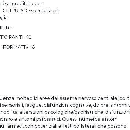
o è accreditato per:
CHIRURGO specialista in:
gia
MIERE
TECIPANTI: 40
I FORMATIVI: 6
luenza molteplici aree del sistema nervoso centrale, por
 sensoriali, fatigue, disfunzioni cognitive, dolore, sintomi vi
 mobilità, alterazioni psicologiche/psichiatriche, disfunzion
el sonno e sintomi parossistici. Questi numerosi sintomi
 farmaci, con potenziali effetti collaterali che possono