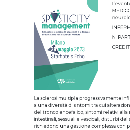
L’event
MEDICO 
neurolo
INFER
N. PAR
CREDIT
La sclerosi multipla progressivamente inf
a una diversità di sintomi tra cui alterazioni
del tronco encefalico, sintomi relativi alla
intestinali, sessuali e vescicali, disturbi d
richiedono una gestione complessa con più