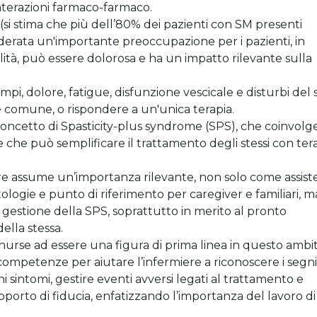
interazioni farmaco-farmaco.
si stima che più dell’80% dei pazienti con SM presenti
iderata un'importante preoccupazione per i pazienti, in
ità, può essere dolorosa e ha un impatto rilevante sulla
rampi, dolore, fatigue, disfunzione vescicale e disturbi del
 comune, o rispondere a un'unica terapia.
concetto di Spasticity-plus syndrome (SPS), che coinvolg
à e che può semplificare il trattamento degli stessi con ter
ere assume un’importanza rilevante, non solo come assis
logie e punto di riferimento per caregiver e familiari, m
estione della SPS, soprattutto in merito al pronto
ella stessa.
il nurse ad essere una figura di prima linea in questo ambit
competenze per aiutare l’infermiere a riconoscere i segni
uni sintomi, gestire eventi avversi legati al trattamento e
pporto di fiducia, enfatizzando l’importanza del lavoro d