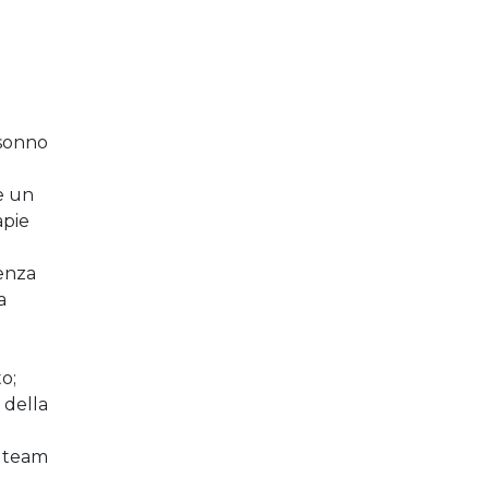
 sonno
e un
apie
tenza
a
o;
 della
i team