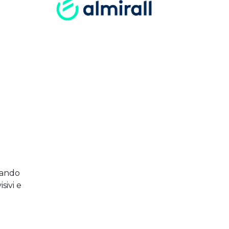
tando
sivi e
i