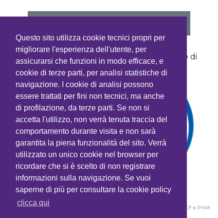
VEDI PROGRAMMA
Questo sito utilizza cookie tecnici propri per
migliorare l'esperienza dell'utente, per
Con la sponsorizzazione non condizionante di
assicurarsi che funzioni in modo efficace, e
cookie di terze parti, per analisi statistiche di
navigazione. I cookie di analisi possono
essere trattati per fini non tecnici, ma anche
di profilazione, da terze parti. Se non si
accetta l'utilizzo, non verrà tenuta traccia del
comportamento durante visita e non sarà
garantita la piena funzionalità del sito. Verrà
utilizzato un unico cookie nel browser per
ricordare che si è scelto di non registrare
informazioni sulla navigazione. Se vuoi
saperne di più per consultare la cookie policy
clicca qui
©2026
CTP Srl
- Società unipersonale - Corso Sempione 44 - 20154 Milano • CF e P.IVA
01518550189 • Tel. (+39) 02.36520459 • Fax: (+39) 02.36520459