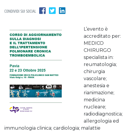
CONDIVIDI SUI SOCIAL
L’evento è
accreditato per:
MEDICO
CHIRURGO
specialista in:
reumatologia;
chirurgia
vascolare;
anestesia e
rianimazione;
medicina
nucleare;
radiodiagnostica;
allergologia ed
immunologia clinica; cardiologia; malattie