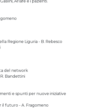
aslini, Arlafe e i pazienti.
Fragomeno
lla Regione Liguria - B. Rebesco
i
ata del network
 R. Bandettini
rimenti e spunti per nuove iniziative
r il futuro - A. Fragomeno