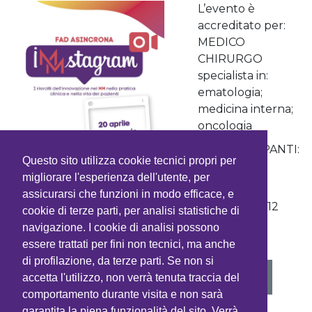
L’evento è
accreditato per:
MEDICO
CHIRURGO
specialista in:
ematologia;
medicina interna;
oncologia
N. PARTECIPANTI:
Questo sito utilizza cookie tecnici propri per
100
migliorare l'esperienza dell'utente, per
CREDITI
assicurarsi che funzioni in modo efficace, e
FORMATIVI: 12
cookie di terze parti, per analisi statistiche di
navigazione. I cookie di analisi possono
essere trattati per fini non tecnici, ma anche
di profilazione, da terze parti. Se non si
VEDI PROGRAMMA
accetta l'utilizzo, non verrà tenuta traccia del
comportamento durante visita e non sarà
garantita la piena funzionalità del sito. Verrà