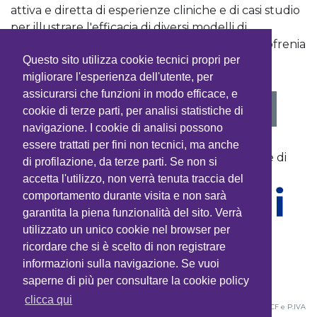
attiva e diretta di esperienze cliniche e di casi studio
per illustrare l'efficacia di diversi modelli di
intervento e migliorare la gestione della schizofrenia
Questo sito utilizza cookie tecnici propri per
nella pratica clinica.
migliorare l'esperienza dell'utente, per
assicurarsi che funzioni in modo efficace, e
VEDI PROGRAMMA
cookie di terze parti, per analisi statistiche di
navigazione. I cookie di analisi possono
essere trattati per fini non tecnici, ma anche
Con la sponsorizzazione non condizionante di
di profilazione, da terze parti. Se non si
accetta l'utilizzo, non verrà tenuta traccia del
comportamento durante visita e non sarà
garantita la piena funzionalità del sito. Verrà
utilizzato un unico cookie nel browser per
ricordare che si è scelto di non registrare
informazioni sulla navigazione. Se vuoi
saperne di più per consultare la cookie policy
clicca qui
©2026
CTP Srl
- Società unipersonale - Corso Sempione 44 - 20154 Milano • CF e P.IVA
01518550189 • Tel. (+39) 02.36520459 • Fax: (+39) 02.36520459