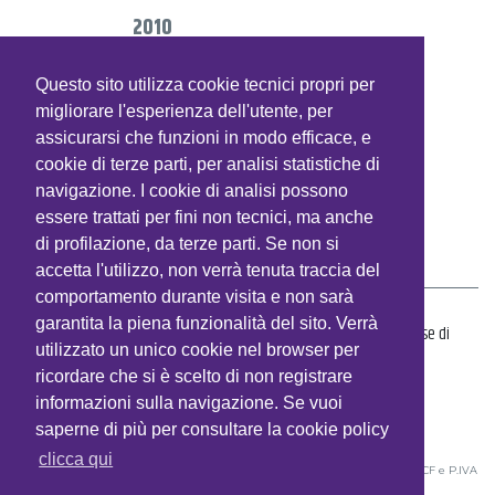
2010
2009
Questo sito utilizza cookie tecnici propri per
2008
migliorare l'esperienza dell'utente, per
assicurarsi che funzioni in modo efficace, e
2007
cookie di terze parti, per analisi statistiche di
navigazione. I cookie di analisi possono
2006
essere trattati per fini non tecnici, ma anche
di profilazione, da terze parti. Se non si
HELP DESK
accetta l'utilizzo, non verrà tenuta traccia del
comportamento durante visita e non sarà
garantita la piena funzionalità del sito. Verrà
Per qualsiasi difficoltà nell'utilizzo del sito, in fase di
utilizzato un unico cookie nel browser per
registrazione o accesso ai contenuti, siamo a
ricordare che si è scelto di non registrare
disposizione all'indirizzo
eventi@ctpeople.it
informazioni sulla navigazione. Se vuoi
saperne di più per consultare la cookie policy
clicca qui
©2026
CTP Srl
- Società unipersonale - Corso Sempione 44 - 20154 Milano • CF e P.IVA
01518550189 • Tel. (+39) 02.36520459 • Fax: (+39) 02.36520459