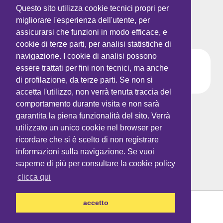
Questo sito utilizza cookie tecnici propri per
migliorare l'esperienza dell'utente, per
PROVIDER
assicurarsi che funzioni in modo efficace, e
cookie di terze parti, per analisi statistiche di
navigazione. I cookie di analisi possono
essere trattati per fini non tecnici, ma anche
di profilazione, da terze parti. Se non si
accetta l'utilizzo, non verrà tenuta traccia del
Tel:
+39 02.36520459
comportamento durante visita e non sarà
Fax:
+39 02.36520459
garantita la piena funzionalità del sito. Verrà
Site:
www.ctpeople.it
utilizzato un unico cookie nel browser per
ricordare che si è scelto di non registrare
Email:
eventi@ctpeople.it
informazioni sulla navigazione. Se vuoi
LinkedIn:
CTP srl
saperne di più per consultare la cookie policy
clicca qui
accetto
PROVIDER ECM:
CTP SRL