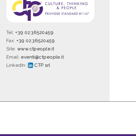
Tel:
+39 02.36520459
Fax:
+39 02.36520459
Site:
www.ctpeople.it
Email:
eventi@ctpeople.it
LinkedIn:
CTP srl
Y