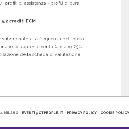
i, profili di assistenza - profili di cura.
.
5,2 crediti ECM
.
 è subordinato alla frequenza dell’intero
ionario di apprendimento (almeno 75%
mpilazione della scheda di valutazione
54 MILANO -
EVENTI@CTPEOPLE.IT
-
PRIVACY POLICY
-
COOKIE POLIC