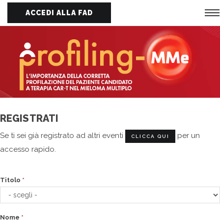
ACCEDI ALLA FAD
To
na
REGISTRATI
Se ti sei già registrato ad altri eventi
per un
CLICCA QUI
accesso rapido.
Titolo
*
Nome
*