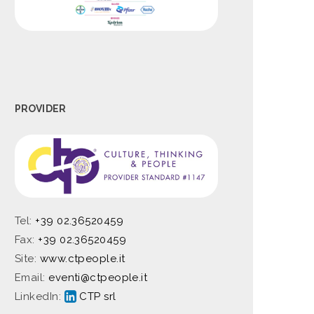
PROVIDER
Tel:
+39 02.36520459
Fax:
+39 02.36520459
Site:
www.ctpeople.it
Email:
eventi@ctpeople.it
LinkedIn:
CTP srl