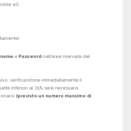
obile 4G
itamente)
rname
e
Password
nell’area riservata del
sivo, verificandone immediatamente il
atte inferiori al 75% sarà necessario
tionario
(previsto un numero massimo di