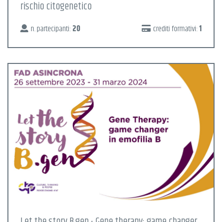
rischio citogenetico
n. partecipanti:
20
crediti formativi:
1
Let the story B.gen - Gene therapy: game changer