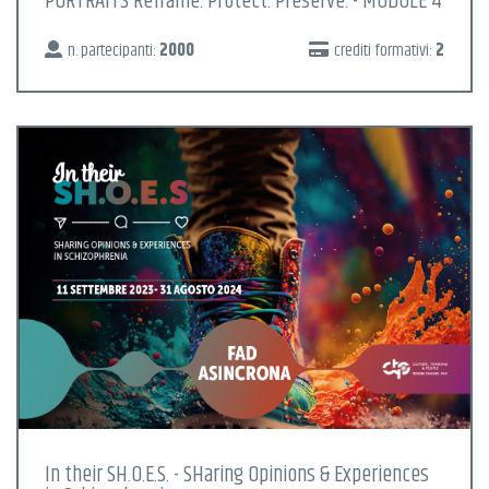
PORTRAITS Reframe. Protect. Preserve. - MODULE 4
n. partecipanti:
2000
crediti formativi:
2
In their SH.O.E.S. - SHaring Opinions & Experiences