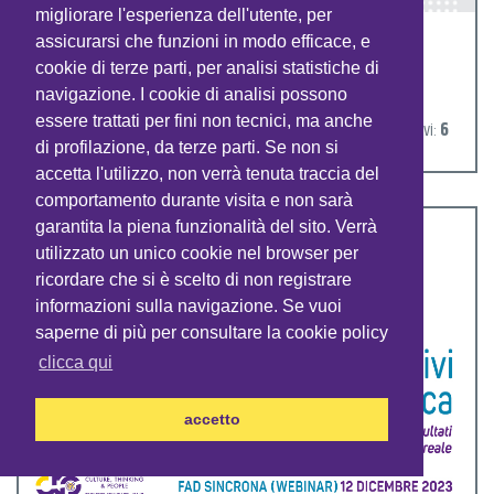
migliorare l'esperienza dell'utente, per
assicurarsi che funzioni in modo efficace, e
Think on Why - Sharing experiential palettes in
cookie di terze parti, per analisi statistiche di
immuno-oncology
navigazione. I cookie di analisi possono
essere trattati per fini non tecnici, ma anche
n. partecipanti:
90
crediti formativi:
6
di profilazione, da terze parti. Se non si
accetta l'utilizzo, non verrà tenuta traccia del
comportamento durante visita e non sarà
garantita la piena funzionalità del sito. Verrà
utilizzato un unico cookie nel browser per
ricordare che si è scelto di non registrare
informazioni sulla navigazione. Se vuoi
saperne di più per consultare la cookie policy
clicca qui
accetto